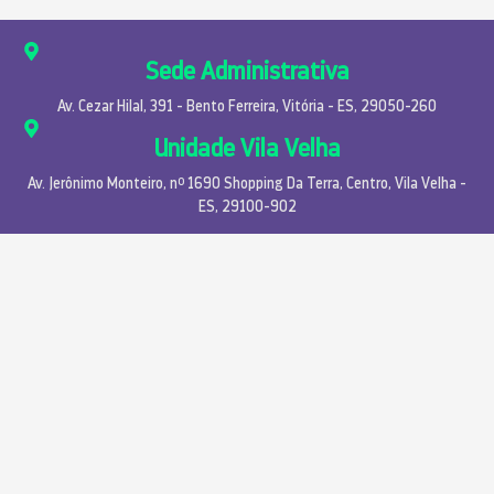
Sede Administrativa
Av. Cezar Hilal, 391 - Bento Ferreira, Vitória - ES, 29050-260
Unidade Vila Velha
Av. Jerônimo Monteiro, nº 1690 Shopping Da Terra, Centro, Vila Velha -
ES, 29100-902
Conheça Nossas Redes Sociais
Normativas ANS
Índice de Desempenho da Saude Suplementar - IDSS
Conteúdo Padrão TISS
Cartilha de cancelamento/Exclusão do contrato
Pool de Risco - RN 565
Reajuste ANS - Pessoa Física