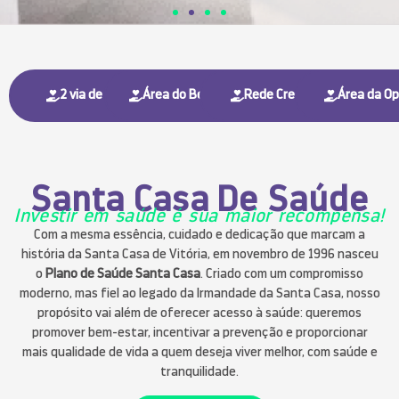
2 via de Boletos
Área do Beneficiário
Rede Credenciada
Área da O
Santa Casa De Saúde
Investir em saúde é sua maior recompensa!
Com a mesma essência, cuidado e dedicação que marcam a
história da Santa Casa de Vitória, em novembro de 1996 nasceu
o
Plano de Saúde Santa Casa
. Criado com um compromisso
moderno, mas fiel ao legado da Irmandade da Santa Casa, nosso
propósito vai além de oferecer acesso à saúde: queremos
promover bem-estar, incentivar a prevenção e proporcionar
mais qualidade de vida a quem deseja viver melhor, com saúde e
tranquilidade.